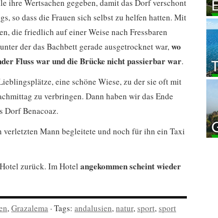
le ihre Wertsachen gegeben, damit das Dorf verschont
s, so dass die Frauen sich selbst zu helfen hatten. Mit
en, die friedlich auf einer Weise nach Fressbaren
wo
 unter der das Bachbett gerade ausgetrocknet war,
nder Fluss war und die Brücke nicht passierbar war
.
Lieblingsplätze, eine schöne Wiese, zu der sie oft mit
achmittag zu verbringen. Dann haben wir das Ende
as Dorf Benacoaz.
n verletzten Mann begleitete und noch für ihn ein Taxi
angekommen scheint wieder
 Hotel zurück. Im Hotel
en
,
Grazalema
· Tags:
andalusien
,
natur
,
sport
,
sport