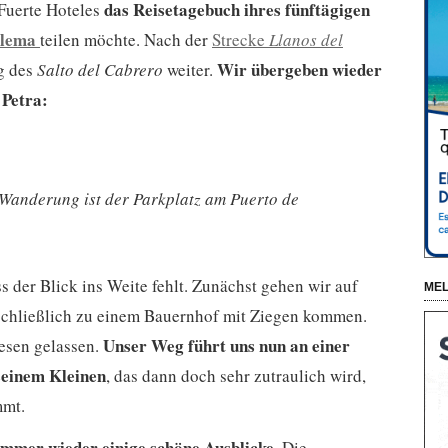
das Reisetagebuch ihres fünftägigen
 Fuerte Hoteles
alema
teilen möchte. Nach der
Strecke
Llanos del
Wir übergeben wieder
g des
Salto del Cabrero
weiter.
 Petra:
Wanderung ist der Parkplatz am Puerto de
ass der Blick ins Weite fehlt. Zunächst gehen wir auf
MEL
schließlich zu einem Bauernhof mit Ziegen kommen.
Unser Weg führt uns nun an einer
esen gelassen.
 seinem Kleinen
, das dann doch sehr zutraulich wird,
mmt.
immer wieder einige schöne Ausblicke
. Die