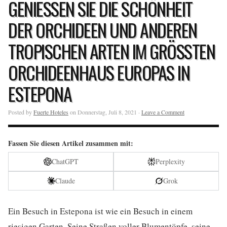
GENIESSEN SIE DIE SCHÖNHEIT D
ER ORCHIDEEN UND ANDEREN T
ROPISCHEN ARTEN IM GRÖSSTEN OR
CHIDEENHAUS EUROPAS IN ES
TEPONA
Posted by
Fuerte Hoteles
on Donnerstag, Juli 8, 2021 ·
Leave a Comment
Fassen Sie diesen Artikel zusammen mit:
ChatGPT
Perplexity
Claude
Grok
Ein Besuch in Estepona ist wie ein Besuch in einem
riesigen Garten. Seine Straßen voller Blumentöpfe, seine