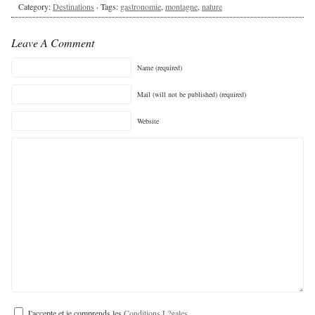
Category:
Destinations
· Tags:
gastronomie
,
montagne
,
nature
Leave A Comment
Name (required)
Mail (will not be published) (required)
Website
J'accepte et je comprends les
Conditions L?gales