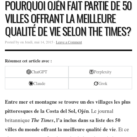
POURQUOI OJÉN FAIT PARTIE DE 50
VILLES OFFRANT LA MEILLEURE
QUALITÉ DE VIE SELON THE TIMES?
Posted by on Jeudi, mai 14, 2015 ·
Leave a Comment
Résumez cet article avec :
ChatGPT
Perplexity
Claude
Grok
Entre mer et montagne se trouve un des villages les plus
pittoresques de la Costa del Sol, Ojén
. Le journal
, l’a inclus dans sa liste des 50
britannique
The Times
villes du monde offrant la meilleure qualité de vie
. Et ce