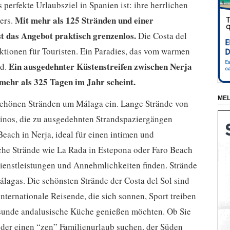
perfekte Urlaubsziel in Spanien ist: ihre herrlichen
Mit mehr als 125 Stränden und einer
ers.
t das Angebot praktisch grenzenlos.
Die Costa del
aktionen für Touristen. Ein Paradies, das vom warmen
Ein ausgedehnter Küstenstreifen zwischen Nerja
rd.
mehr als 325 Tagen im Jahr scheint.
MEL
 schönen Stränden um Málaga ein. Lange Strände von
inos, die zu ausgedehnten Strandspaziergängen
each in Nerja, ideal für einen intimen und
sche Strände wie La Rada in Estepona oder Faro Beach
Dienstleistungen und Annehmlichkeiten finden. Strände
álagas. Die schönsten Strände der Costa del Sol sind
 internationale Reisende, die sich sonnen, Sport treiben
sunde andalusische Küche genießen möchten. Ob Sie
der einen “zen” Familienurlaub suchen, der Süden