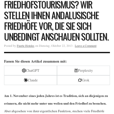
FRIEDHOFSTOURISMUS? WIR
STELLEN IHNEN ANDALUSISCHE
FRIEDHÖFE VOR, DIE SIE SICH
UNBEDINGT ANSCHAUEN SOLLTEN.
Posted by
Fuerte Hoteles
on Dienstag, Oktober 22, 2013 ·
Leave a Comment
Fassen Sie diesen Artikel zusammen mit:
ChatGPT
Perplexity
Claude
Grok
Am 1. November eines jeden Jahres ist es Tradition, sich an diejenigen zu
erinnern, die nicht mehr unter uns weilen und den Friedhof zu besuchen.
Aber abgesehen von ihrer eigentlichen Funktion, stechen viele Friedhöfe