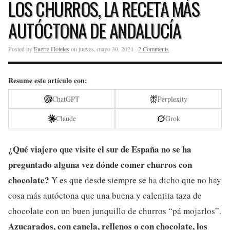
LOS CHURROS, LA RECETA MÁS
AUTÓCTONA DE ANDALUCÍA
Posted by
Fuerte Hoteles
on jueves, mayo 30, 2024 ·
2 Comments
Resume este artículo con:
ChatGPT
Perplexity
Claude
Grok
¿Qué viajero que visite el sur de España no se ha
preguntado alguna vez dónde comer churros con
chocolate?
Y es que desde siempre se ha dicho que no hay
cosa más autóctona que una buena y calentita taza de
chocolate con un buen junquillo de churros “pá mojarlos”.
Azucarados, con canela, rellenos o con chocolate, los