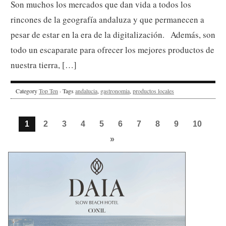
Son muchos los mercados que dan vida a todos los
rincones de la geografía andaluza y que permanecen a
pesar de estar en la era de la digitalización. Además, son
todo un escaparate para ofrecer los mejores productos de
nuestra tierra, […]
Category
Top Ten
· Tags
andalucia
,
gastronomia
,
productos locales
1
2
3
4
5
6
7
8
9
10
»