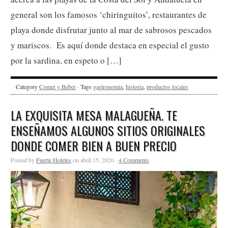
general son los famosos ‘chiringuitos’, restaurantes de
playa donde disfrutar junto al mar de sabrosos pescados
y mariscos. Es aquí donde destaca en especial el gusto
por la sardina, en espeto o […]
Category
Comer y Beber
· Tags
gastronomia
,
historia
,
productos locales
LA EXQUISITA MESA MALAGUEÑA. TE
ENSEÑAMOS ALGUNOS SITIOS ORIGINALES
DONDE COMER BIEN A BUEN PRECIO
Posted by
Fuerte Hoteles
on abril 15, 2026 ·
4 Comments