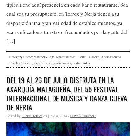
típica tiene aquí presencia en cada bar o restaurante. Sea
cual sea tu presupuesto, en Torrox y Nerja tienes a tu
disposición una gran variedad de establecimientos, ya
sean enfocados a turistas o frecuentados por la gente del
[…]
Category
Comer y Beber
· Tags
Apartamentos Fuerte Calaceite
,
Apartamentos
Fuerte Calaceite
,
experiencias
,
gastronomia
,
restaurantes
DEL 19 AL 26 DE JULIO DISFRUTA EN LA
AXARQUÍA MALAGUEÑA, DEL 55 FESTIVAL
INTERNACIONAL DE MÚSICA Y DANZA CUEVA
DE NERJA
Posted by
Fuerte Hoteles
on junio 4, 2014 ·
Leave a Comment