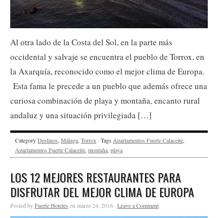
Al otra lado de la Costa del Sol, en la parte más
occidental y salvaje se encuentra el pueblo de Torrox, en
la Axarquía, reconocido como el mejor clima de Europa.
Esta fama le precede a un pueblo que además ofrece una
curiosa combinación de playa y montaña, encanto rural
andaluz y una situación privilegiada […]
Category
Destinos
,
Málaga
,
Torrox
· Tags
Apartamentos Fuerte Calaceite
,
Apartamentos Fuerte Calaceite
,
montaña
,
playa
LOS 12 MEJORES RESTAURANTES PARA
DISFRUTAR DEL MEJOR CLIMA DE EUROPA
Posted by
Fuerte Hoteles
on marzo 24, 2016 ·
Leave a Comment