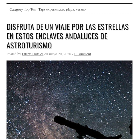
Category
Top Ten
· Tags
experiencias
,
playa
,
verano
DISFRUTA DE UN VIAJE POR LAS ESTRELLAS
EN ESTOS ENCLAVES ANDALUCES DE
ASTROTURISMO
Posted by
Fuerte Hoteles
on mayo 20, 2026 ·
1 Comment