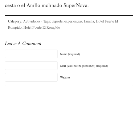
cesta o el Anillo inclinado SuperNova.
Category:
Actividades
· Tags:
deporte
,
experiencias
,
familia
,
Hotel Fuerte El
Rompìdo
,
Hotel Fuerte El Rompìdo
Leave A Comment
Name (required)
Mail (will not be published) (required)
Website