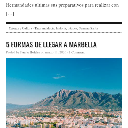
Hermandades ultimas sus preparativos para realizar con
[…]
Category
Cultura
· Tags
andalucia
,
historia
,
pâques
,
Semana Santa
5 FORMAS DE LLEGAR A MARBELLA
Posted by
Fuerte Hoteles
on marzo 11, 2026 ·
1 Comment