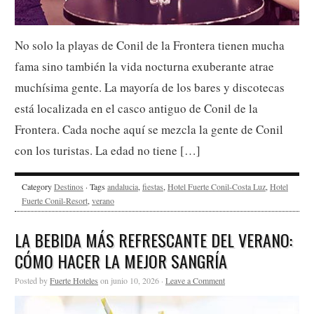
No solo la playas de Conil de la Frontera tienen mucha
fama sino también la vida nocturna exuberante atrae
muchísima gente. La mayoría de los bares y discotecas
está localizada en el casco antiguo de Conil de la
Frontera. Cada noche aquí se mezcla la gente de Conil
con los turistas. La edad no tiene […]
Category
Destinos
· Tags
andalucia
,
fiestas
,
Hotel Fuerte Conil-Costa Luz
,
Hotel
Fuerte Conil-Resort
,
verano
LA BEBIDA MÁS REFRESCANTE DEL VERANO:
CÓMO HACER LA MEJOR SANGRÍA
Posted by
Fuerte Hoteles
on junio 10, 2026 ·
Leave a Comment