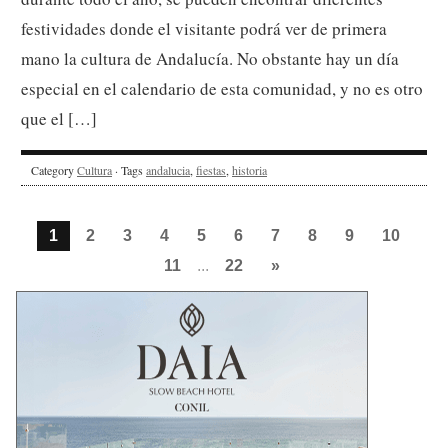
festividades donde el visitante podrá ver de primera
mano la cultura de Andalucía. No obstante hay un día
especial en el calendario de esta comunidad, y no es otro
que el […]
Category
Cultura
· Tags
andalucia
,
fiestas
,
historia
1
2
3
4
5
6
7
8
9
10
11
...
22
»