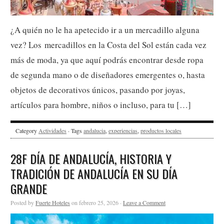
¿A quién no le ha apetecido ir a un mercadillo alguna
vez? Los mercadillos en la Costa del Sol están cada vez
más de moda, ya que aquí podrás encontrar desde ropa
de segunda mano o de diseñadores emergentes o, hasta
objetos de decorativos únicos, pasando por joyas,
artículos para hombre, niños o incluso, para tu […]
Category
Actividades
· Tags
andalucia
,
experiencias
,
productos locales
28F DÍA DE ANDALUCÍA, HISTORIA Y
TRADICIÓN DE ANDALUCÍA EN SU DÍA
GRANDE
Posted by
Fuerte Hoteles
on febrero 25, 2026 ·
Leave a Comment