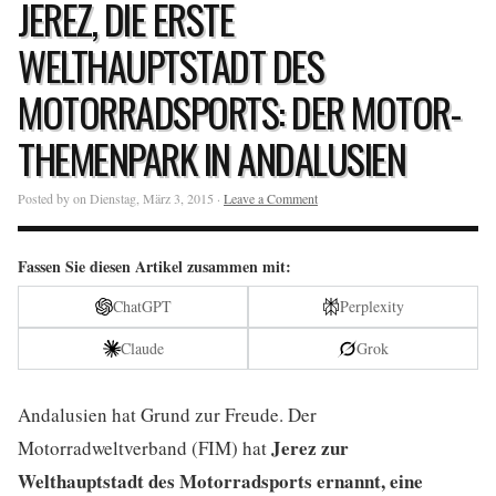
JEREZ, DIE ERSTE
WELTHAUPTSTADT DES
MOTORRADSPORTS: DER MOTOR-
THEMENPARK IN ANDALUSIEN
Posted by on Dienstag, März 3, 2015 ·
Leave a Comment
Fassen Sie diesen Artikel zusammen mit:
ChatGPT
Perplexity
Claude
Grok
Andalusien hat Grund zur Freude. Der
Jerez zur
Motorradweltverband (FIM) hat
Welthauptstadt des Motorradsports ernannt, eine