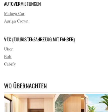
AUTOVERMIETUNGEN
Malaga Car
Auriga Crown
VTC (TOURISTENFAHRZEUG MIT FAHRER)
Uber
Bolt
Cabify
WO ÜBERNACHTEN