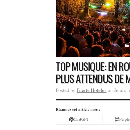
TOP MUSIQUE: EN RO
PLUS ATTENDUS DE 
Posted by
Fuerte Hoteles
on Jeudi, m
Résumez cet article avec :
ChatGPT
Perple