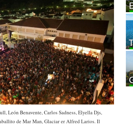
ull, León Benavente, Carlos Sadness, Elyella Djs,
ballito de Mar Man, Glaciar er Alfred Larios. Il