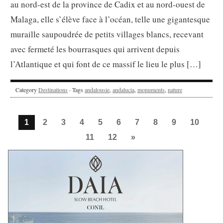
au nord-est de la province de Cadix et au nord-ouest de
Malaga, elle s’élève face à l’océan, telle une gigantesque
muraille saupoudrée de petits villages blancs, recevant
avec fermeté les bourrasques qui arrivent depuis
l’Atlantique et qui font de ce massif le lieu le plus […]
Category
Destinations
· Tags
andalousie
,
andalucia
,
monuments
,
nature
1
2
3
4
5
6
7
8
9
10
11
12
»