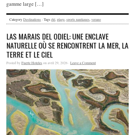
gamme large […]
Category
Destinations
· Tags
été
,
plage
,
sports nautiques
,
verano
LAS MARAIS DEL ODIEL: UNE ENCLAVE
NATURELLE OÙ SE RENCONTRENT LA MER, LA
TERRE ET LE CIEL
Posted by
Fuerte Hoteles
on avril 29, 2026 ·
Leave a Comment