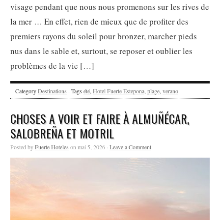
visage pendant que nous nous promenons sur les rives de
la mer … En effet, rien de mieux que de profiter des
premiers rayons du soleil pour bronzer, marcher pieds
nus dans le sable et, surtout, se reposer et oublier les
problèmes de la vie […]
Category
Destinations
· Tags
été
,
Hotel Fuerte Estepona
,
plage
,
verano
CHOSES A VOIR ET FAIRE À ALMUÑÉCAR,
SALOBREÑA ET MOTRIL
Posted by
Fuerte Hoteles
on mai 5, 2026 ·
Leave a Comment