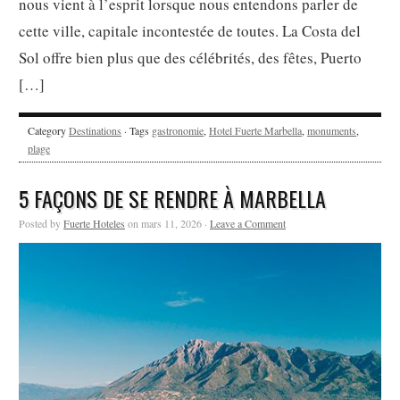
nous vient à l’esprit lorsque nous entendons parler de
cette ville, capitale incontestée de toutes. La Costa del
Sol offre bien plus que des célébrités, des fêtes, Puerto
[…]
Category
Destinations
· Tags
gastronomie
,
Hotel Fuerte Marbella
,
monuments
,
plage
5 FAÇONS DE SE RENDRE À MARBELLA
Posted by
Fuerte Hoteles
on mars 11, 2026 ·
Leave a Comment