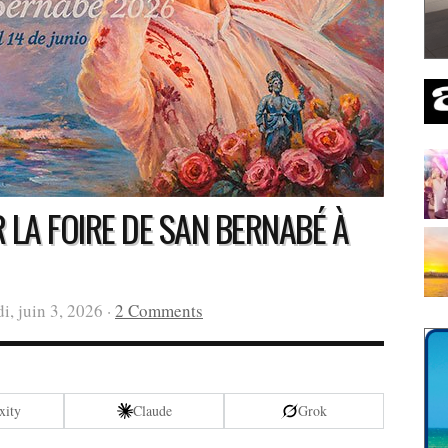
 LA FOIRE DE SAN BERNABÉ À
, juin 3, 2026 ·
2 Comments
xity
Claude
Grok