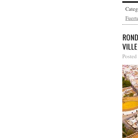
Cate
Fuert
RONDA
VILLE
Posted