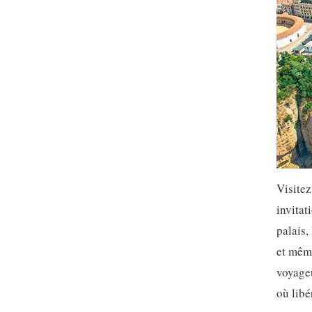
Visitez
invitat
palais,
et même
voyage
où libé