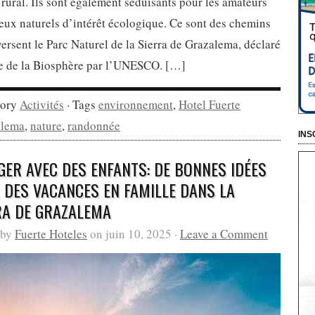
t rural. Ils sont également séduisants pour les amateurs
eux naturels d’intérêt écologique. Ce sont des chemins
versent le Parc Naturel de la Sierra de Grazalema, déclaré
e de la Biosphère par l’UNESCO. […]
gory
Activités
· Tags
environnement
,
Hotel Fuerte
alema
,
nature
,
randonnée
INS
GER AVEC DES ENFANTS: DE BONNES IDÉES
 DES VACANCES EN FAMILLE DANS LA
RA DE GRAZALEMA
 by
Fuerte Hoteles
on juin 10, 2025 ·
Leave a Comment