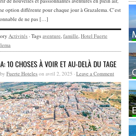
ir de nouvelles et passionnantes aventures en plein air,
une option différente pour chaque jour à Grazalema. C’est
onnable de ne pas […]
gory
Activités
· Tags
aventure
,
famille
,
Hotel Fuerte
alema
A: 10 CHOSES À VOIR ET AU-DELÀ DU TAGE
 by
Fuerte Hoteles
on avril 2, 2025 ·
Leave a Comment