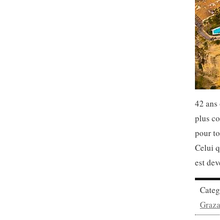
42 ans 
plus co
pour to
Celui 
est dev
Cate
Graz