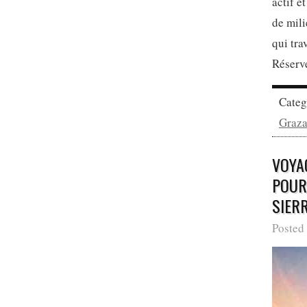
actif e
de mili
qui tra
Réserv
Cate
Graz
VOYA
POUR
SIER
Posted