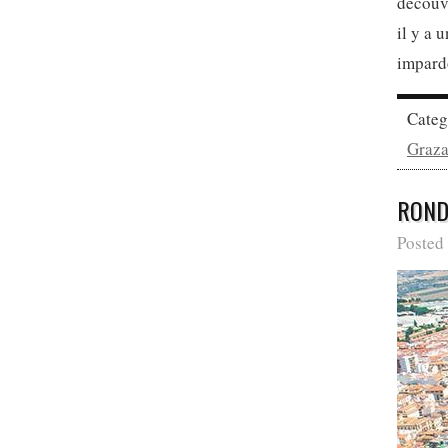
découvr
il y a 
impard
Cate
Graz
ROND
Posted