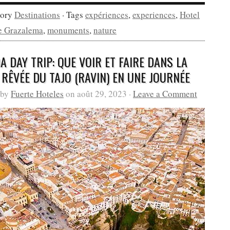
gory
Destinations
· Tags
expériences
,
experiences
,
Hotel
e Grazalema
,
monuments
,
nature
 DAY TRIP: QUE VOIR ET FAIRE DANS LA
 RÊVÉE DU TAJO (RAVIN) EN UNE JOURNÉE
 by
Fuerte Hoteles
on août 29, 2023 ·
Leave a Comment