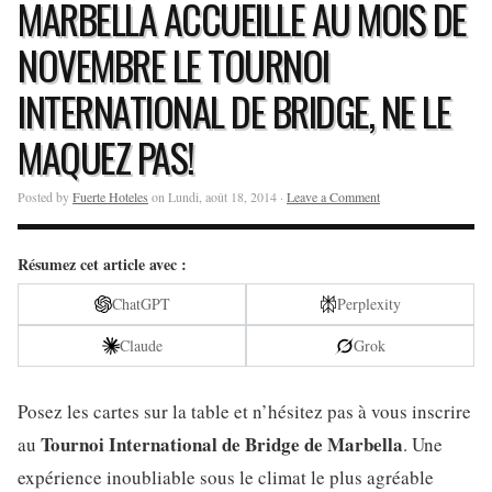
MARBELLA ACCUEILLE AU MOIS DE
NOVEMBRE LE TOURNOI
INTERNATIONAL DE BRIDGE, NE LE
MAQUEZ PAS!
Posted by
Fuerte Hoteles
on Lundi, août 18, 2014 ·
Leave a Comment
Résumez cet article avec :
ChatGPT
Perplexity
Claude
Grok
Posez les cartes sur la table et n’hésitez pas à vous inscrire
Tournoi International de Bridge de Marbella
au
. Une
expérience inoubliable sous le climat le plus agréable