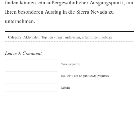
finden können, ein außergewöhnlicher Ausgangspunkt, um
Ihren besonderen Ausflug in die Sierra Nevada zu
unternehmen.
Category:
Aktivitäten
,
Top Ten
· Tags:
andalusien
,
erfahrungen
,
gebirge
Leave A Comment
Name (required)
Mail (will not be published) (required)
Website