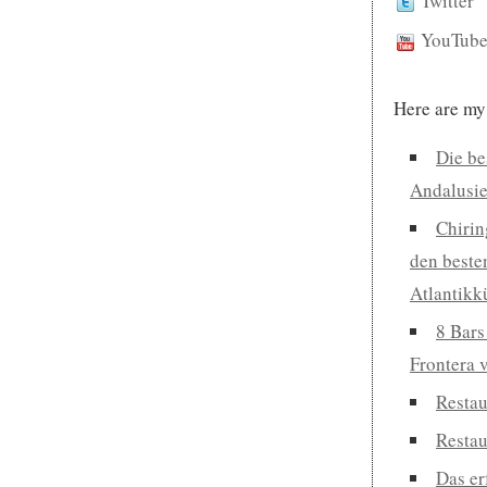
Twitter
YouTub
Here are my
Die be
Andalusi
Chirin
den beste
Atlantikk
8 Bars
Frontera 
Restau
Restau
Das er