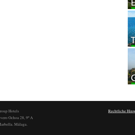
roup Hotels
Rechtliche Hinw
evero Ochoa 28, 9º A
arbella. Málaga.