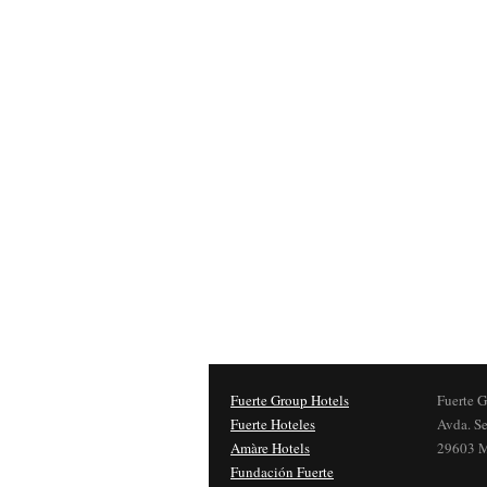
Fuerte Group Hotels
Fuerte G
Fuerte Hoteles
​Avda. S
Amàre Hotels
29603 M
Fundación Fuerte