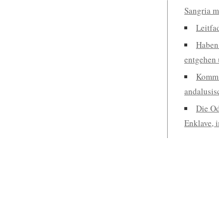
Sangria m
Leitfa
Haben 
entgehen 
Komm m
andalusis
Die Od
Enklave, 