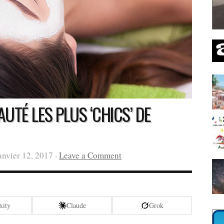
AUTÉ LES PLUS ‘CHICS’ DE
anvier 12, 2017 ·
Leave a Comment
xity
Claude
Grok