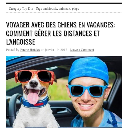
Category
Top Dix
· Tags
andalousie
,
animaux
,
plage
VOYAGER AVEC DES CHIENS EN VACANCES:
COMMENT GÉRER LES DISTANCES ET
L’ANGOISSE
Posted by
Fuerte Hoteles
on janvier 19, 2017 ·
Leave a Comment