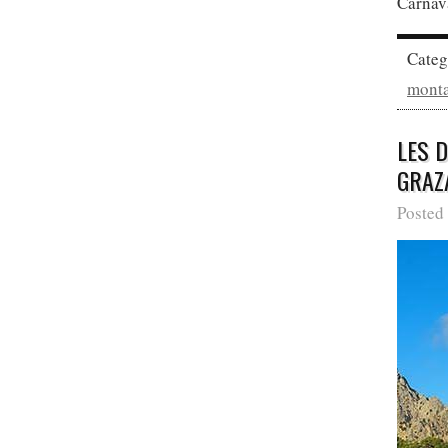
Carnava
Cate
mont
LES 
GRAZ
Posted