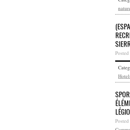
natur
(ESPA
RECR
SIER
Posted 
Cate
Hotel
SPOR
ÉLÉM
LÉGI
Posted
Comme