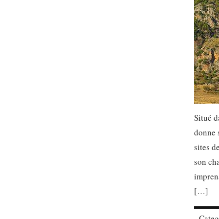
Situé d
donne s
sites d
son cha
imprena
[…]
Cate