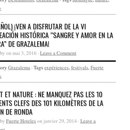
e
ÑOL) ¡VEN A DISFRUTAR DE LA VI
EACIÓN HISTÓRICA “SANGRE Y AMOR EN LA
RA” DE GRAZALEMA!
by on mai 3, 2016 ·
Leave a Comment
gory
Grazalema
· Tags
expériences
,
festivals
,
Fuerte
s
T ET NATURE : NE MANQUEZ PAS LES 10
ENTS CLEFS DES 101 KILOMÈTRES DE LA
ON DE RONDA
 by
Fuerte Hoteles
on janvier 29, 2014 ·
Leave a
nt