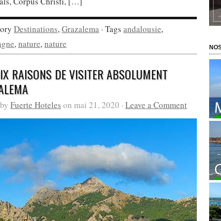
ls, Corpus Christi, […]
gory
Destinations
,
Grazalema
· Tags
andalousie
,
agne
,
nature
,
nature
NOS
DIX RAISONS DE VISITER ABSOLUMENT
ALEMA
 by
Fuerte Hoteles
on mai 21, 2020 ·
Leave a Comment