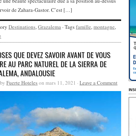
 une beauté spectaculaire due à sa position au-dessus
rvoir de Zahara-Gastor. C’est […]
gory
Destinations
,
Grazalema
· Tags
famille
,
montagne
,
e
OSES QUE DEVEZ SAVOIR AVANT DE VOUS
RE AU PARC NATUREL DE LA SIERRA DE
ALEMA, ANDALOUSIE
 by
Fuerte Hoteles
on mars 11, 2021 ·
Leave a Comment
INS