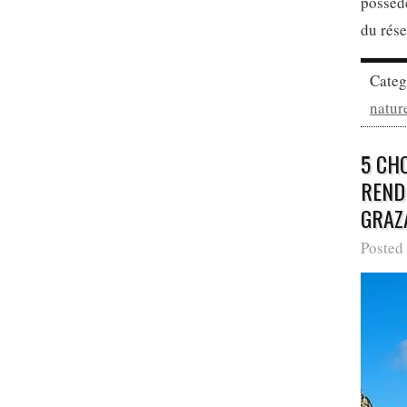
possède
du rése
Cate
natur
5 CH
REND
GRAZ
Posted