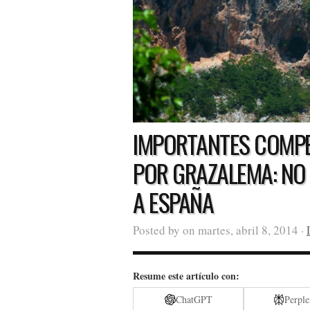
IMPORTANTES COMPE
POR GRAZALEMA: NO 
A ESPAÑA
Posted by on martes, abril 8, 2014 ·
Resume este artículo con:
ChatGPT
Perple