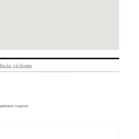
lucia
,
ciclismo
 published) (required)