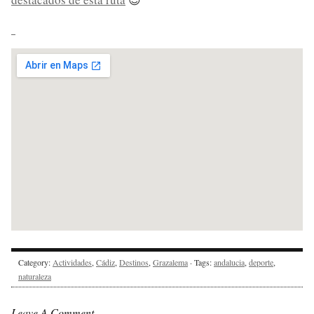
Category:
Actividades
,
Cádiz
,
Destinos
,
Grazalema
· Tags:
andalucia
,
deporte
,
naturaleza
Leave A Comment