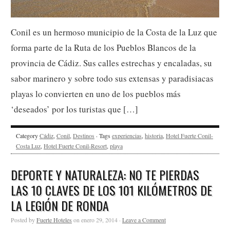
Conil es un hermoso municipio de la Costa de la Luz que
forma parte de la Ruta de los Pueblos Blancos de la
provincia de Cádiz. Sus calles estrechas y encaladas, su
sabor marinero y sobre todo sus extensas y paradisiacas
playas lo convierten en uno de los pueblos más
‘deseados’ por los turistas que […]
Category
Cádiz
,
Conil
,
Destinos
· Tags
experiencias
,
historia
,
Hotel Fuerte Conil-
Costa Luz
,
Hotel Fuerte Conil-Resort
,
playa
DEPORTE Y NATURALEZA: NO TE PIERDAS
LAS 10 CLAVES DE LOS 101 KILÓMETROS DE
LA LEGIÓN DE RONDA
Posted by
Fuerte Hoteles
on enero 29, 2014 ·
Leave a Comment