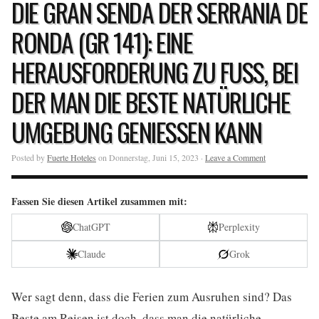
DIE GRAN SENDA DER SERRANIA DE
RONDA (GR 141): EINE
HERAUSFORDERUNG ZU FUSS, BEI D
ER MAN DIE BESTE NATÜRLICHE U
MGEBUNG GENIESSEN KANN
Posted by
Fuerte Hoteles
on Donnerstag, Juni 15, 2023 ·
Leave a Comment
Fassen Sie diesen Artikel zusammen mit:
ChatGPT
Perplexity
Claude
Grok
Wer sagt denn, dass die Ferien zum Ausruhen sind? Das
Beste am Reisen ist doch, dass man die natürliche