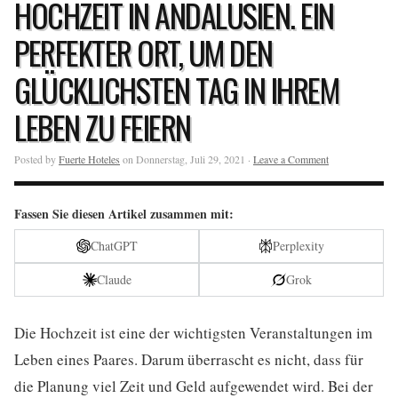
HOCHZEIT IN ANDALUSIEN. EIN
PERFEKTER ORT, UM DEN
GLÜCKLICHSTEN TAG IN IHREM
LEBEN ZU FEIERN
Posted by
Fuerte Hoteles
on Donnerstag, Juli 29, 2021 ·
Leave a Comment
Fassen Sie diesen Artikel zusammen mit:
ChatGPT
Perplexity
Claude
Grok
Die Hochzeit ist eine der wichtigsten Veranstaltungen im
Leben eines Paares. Darum überrascht es nicht, dass für
die Planung viel Zeit und Geld aufgewendet wird. Bei der