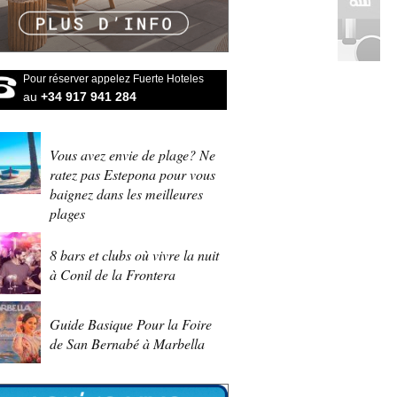
Pour réserver appelez Fuerte Hoteles
au
+34 917 941 284
Vous avez envie de plage? Ne
ratez pas Estepona pour vous
baignez dans les meilleures
plages
8 bars et clubs où vivre la nuit
à Conil de la Frontera
Guide Basique Pour la Foire
de San Bernabé à Marbella