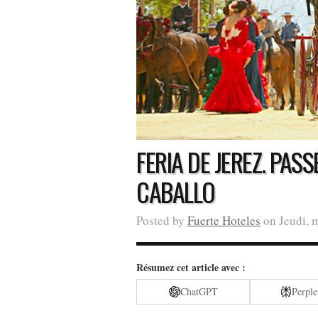
FERIA DE JEREZ. PASS
CABALLO
Posted by
Fuerte Hoteles
on Jeudi, m
Résumez cet article avec :
ChatGPT
Perple