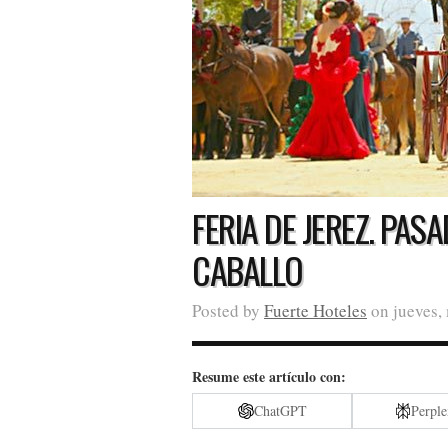
FERIA DE JEREZ. PAS
CABALLO
Posted by
Fuerte Hoteles
on jueves,
Resume este artículo con:
ChatGPT
Perple