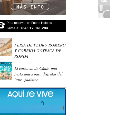
Para reservas en Fuerte Hoteles
llama al
+34 917 941 284
FERIA DE PEDRO ROMERO
Y CORRIDA GOYESCA DE
RONDA
El carnaval de Cádiz, una
fiesta única para disfrutar del
‘arte’ gaditano