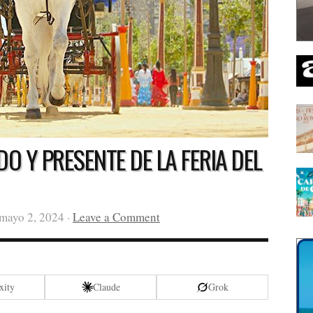
ADO Y PRESENTE DE LA FERIA DEL
 mayo 2, 2024 ·
Leave a Comment
xity
Claude
Grok