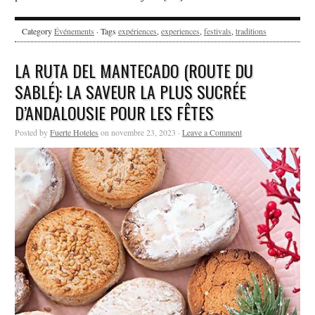
Category
Événements
· Tags
expériences
,
experiences
,
festivals
,
traditions
LA RUTA DEL MANTECADO (ROUTE DU
SABLÉ): LA SAVEUR LA PLUS SUCRÉE
D’ANDALOUSIE POUR LES FÊTES
Posted by
Fuerte Hoteles
on novembre 23, 2023 ·
Leave a Comment