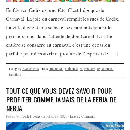
En février, Cadix est une fête. C’est l’époque du
Carnaval. La joie du carnaval remplit les rues de Cadix.
La ville devient une scène et ses habitants jouent les
premiers rôles dans l’attente de don Carnal. La ville
entière se consacre au carnaval, c’est une occasion
parfaite pour découvrir et profiter de l’esprit et de […]
Category
Événements
· Tags
andalousie
,
andalucia
,
expériences
,
experiences
,
traditions
TOUT CE QUE VOUS DEVEZ SAVOIR POUR
PROFITER COMME JAMAIS DE LA FERIA DE
NERJA
Posted by
Fuerte Hoteles
on octobre 8, 2025 ·
Leave a Comment