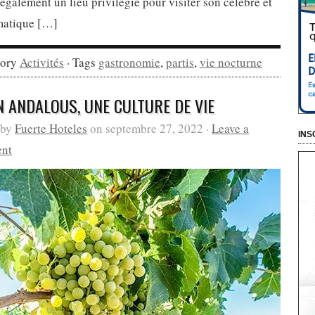
 également un lieu privilégié pour visiter son célèbre et
atique […]
gory
Activités
· Tags
gastronomie
,
partis
,
vie nocturne
N ANDALOUS, UNE CULTURE DE VIE
 by
Fuerte Hoteles
on septembre 27, 2022 ·
Leave a
INS
nt