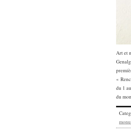
Art et 
Genalg
premièr
« Renco
du 1 au
du mond
Cate
monu