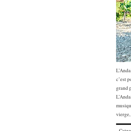
L’Andal
c’est p
grand p
L’Andal
musique
vierge,
Cate