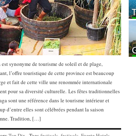
est synonyme de tourisme de soleil et de plage,
nt, l’offre touristique de cette province est beaucoup
rge et fait de cette ville une renommée internationale
nt pour sa diversité culturelle. Les fêtes traditionnelles
ga sont une référence dans le tourisme intérieur et
p d’entre elles sont célébrées pendant la saison
mne. Tradition, […]
gory
Top Dix
· Tags
festivals
,
festivals
,
Fuerte Hotels
,