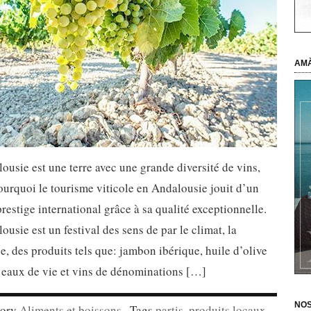
AMÀ
ousie est une terre avec une grande diversité de vins,
ourquoi le tourisme viticole en Andalousie jouit d’un
restige international grâce à sa qualité exceptionnelle.
ousie est un festival des sens de par le climat, la
, des produits tels que: jambon ibérique, huile d’olive
 eaux de vie et vins de dénominations […]
NOS
gory
Aliments et boissons
· Tags
partis
,
produits locaux
,