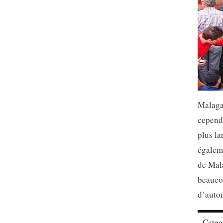
Malaga 
cependa
plus la
égaleme
de Mala
beaucou
d’auto
Cate