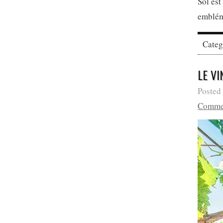
Sol est
emblém
Cate
LE VI
Posted
Comme