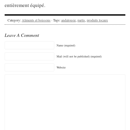
entièrement équipé.
Category:
Aliments et boissons
· Tags:
andalousie
,
partis
,
produits locaux
Leave A Comment
Name (required)
Mail (will not be published) (required)
Website