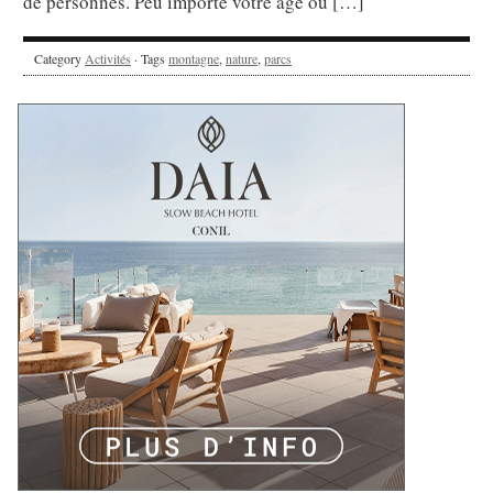
de personnes. Peu importe votre âge ou […]
Category
Activités
· Tags
montagne
,
nature
,
parcs