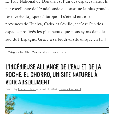
Le Parc National de Doñana est l’un des espaces naturels
par excellence de l’Andalousie et constitue la plus grande
réserve écologique d’Europe. Il s’étend entre les
provinces de Huelva, Cadix et Séville, et c’est l’un des
espaces protégés les plus beaux que nous ayons dans le
sud de l’Espagne. Grâce à sa biodiversité unique en […]
Category
Top Dix
· Tags
andalucia
,
nature
,
parcs
L’INGÉNIEUSE ALLIANCE DE L’EAU ET DE LA
ROCHE. EL CHORRO, UN SITE NATUREL À
VOIR ABSOLUMENT
Posted by
Fuerte Hoteles
on avril 11, 2024 ·
Leave a Comment