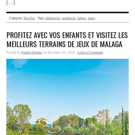
[…]
Category
Top Dix
· Tags
andalousie
,
andalucia
,
nature
,
parcs
PROFITEZ AVEC VOS ENFANTS ET VISITEZ LES
MEILLEURS TERRAINS DE JEUX DE MALAGA
Posted by
Fuerte Hoteles
on décembre 24, 2024 ·
Leave a Comment