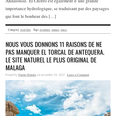
Andalousie. El Chorro est également d’une grande
importance hydrologique, se traduisant par des paysages
qui font le bonheur des […]
Category
Activités
· Tags
aventure
,
nature
,
parcs
NOUS VOUS DONNONS 11 RAISONS DE NE
PAS MANQUER EL TORCAL DE ANTEQUERA.
LE SITE NATUREL LE PLUS ORIGINAL DE
MALAGA
Posted by
Fuerte Hoteles
on novembre 29, 2022 ·
Leave a Comment