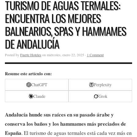
TURISMO DE AGUAS TERMALES:
ENCUENTRA LOS MEJORES
BALNEARIOS, SPAS Y HAMMAMES
DE ANDALUCÍA
Posted by
Fuerte Hoteles
on miércoles, enero 22, 2025 ·
1 Comment
Resume este artículo con:
ChatGPT
Perplexity
Claude
Grok
Andalucía hunde sus raíces en su pasado árabe y
conserva los baños y los hammames más preciados de
España
. El turismo de aguas termales está cada vez más en