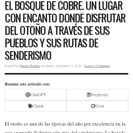
EL BOSQUE DE COBRE. UN LUGAR
CON ENCANTO DONDE DISFRUTAR
DEL OTOÑO A TRAVÉS DE SUS
PUEBLOS Y SUS RUTAS DE
SENDERISMO
Posted by
Fuerte Hoteles
on martes, diciembre 3, 2024 ·
Leave a Comment
Resume este artículo con:
ChatGPT
Perplexity
Claude
Grok
El otoño es una de las épocas del año por excelencia en la
que se puede disfrutar aún más del senderismo. La bajada