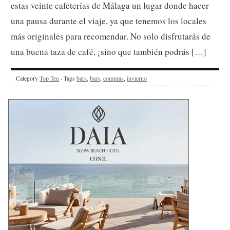
Vamos, estás en la Costa del Sol, ¡olvídate de los típicos
Starbucks! Los amantes del café podréis encontrar en
estas veinte cafeterías de Málaga un lugar donde hacer
una pausa durante el viaje, ya que tenemos los locales
más originales para recomendar. No solo disfrutarás de
una buena taza de café, ¡sino que también podrás […]
Category
Top Ten
· Tags
bars
,
bars
,
compras
,
invierno