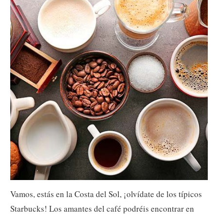
onubense: el jamón de Jabugo […]
Category
Comer y Beber
· Tags
bars
,
gastronomia
,
productos locales
¿LLEGA EL INVIERNO? RESGUÁRDATE DEL
FRÍO EN ESTAS 17 CAFETERÍAS MALAGUEÑAS
CON SOLERA
Posted by
Fuerte Hoteles
on diciembre 2, 2019 ·
2 Comments