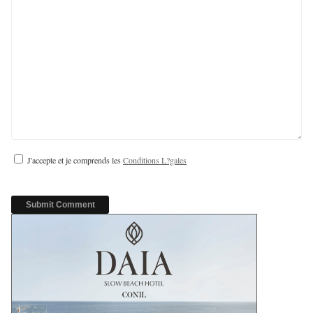
J'accepte et je comprends les
Conditions L?gales