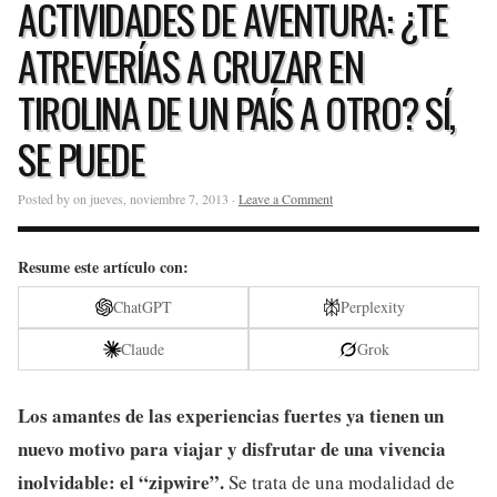
ACTIVIDADES DE AVENTURA: ¿TE
ATREVERÍAS A CRUZAR EN
TIROLINA DE UN PAÍS A OTRO? SÍ,
SE PUEDE
Posted by on jueves, noviembre 7, 2013 ·
Leave a Comment
Resume este artículo con:
ChatGPT
Perplexity
Claude
Grok
Los amantes de las experiencias fuertes ya tienen un
nuevo motivo para viajar y disfrutar de una vivencia
inolvidable: el “zipwire”.
Se trata de una modalidad de