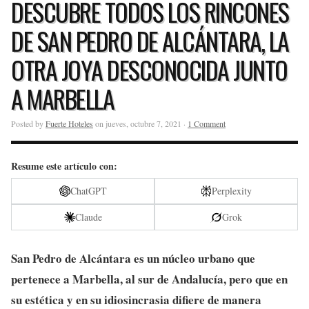
DESCUBRE TODOS LOS RINCONES
DE SAN PEDRO DE ALCÁNTARA, LA
OTRA JOYA DESCONOCIDA JUNTO
A MARBELLA
Posted by
Fuerte Hoteles
on jueves, octubre 7, 2021 ·
1 Comment
Resume este artículo con:
ChatGPT
Perplexity
Claude
Grok
San Pedro de Alcántara es un núcleo urbano que
pertenece a Marbella, al sur de Andalucía, pero que en
su estética y en su idiosincrasia difiere de manera