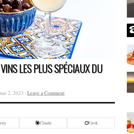
 VINS LES PLUS SPÉCIAUX DU
mai 2, 2023 ·
Leave a Comment
xity
Claude
Grok