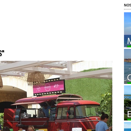
NOS
S”