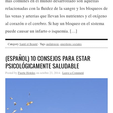
más comunes en el mundo desarrollado son aquellas
relacionadas con la fluidez de la sangre y los bloqueos de
las venas y arterias que llevan los nutrientes y el oxígeno
al corazón o el cerebro. Si hay un bloqueo en el sistema
puede causar un infarto o isquemia. […]
Category
Santé et Beauté
· Tags
andalousie
,
questions sociales
(ESPAÑOL) 10 CONSEJOS PARA ESTAR
PSICOLÓGICAMENTE SALUDABLE
Posted by
Fuerte Hoteles
on octobre 23, 2014 ·
Leave a Comment