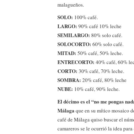
malagueños.
SOLO:
100% café.
LARGO:
90% café 10% leche
SEMILARGO:
80% solo café.
SOLOCORTO:
60% solo café.
MITAD:
50% café, 50% leche.
ENTRECORTO:
40% café, 60% le
CORTO:
30% café, 70% leche.
SOMBRA:
20% café, 80% leche
NUBE:
10% café, 90% leche.
El décimo es el “no me pongas nad
Málaga
que en su mítico mosaico de
café de Málaga quiso buscar el núme
camareros se le ocurrió la idea para