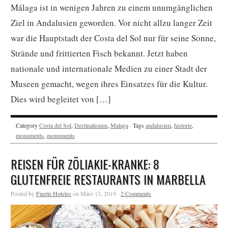
Málaga ist in wenigen Jahren zu einem unumgänglichen
Ziel in Andalusien geworden. Vor nicht allzu langer Zeit
war die Hauptstadt der Costa del Sol nur für seine Sonne,
Strände und frittierten Fisch bekannt. Jetzt haben
nationale und internationale Medien zu einer Stadt der
Museen gemacht, wegen ihres Einsatzes für die Kultur.
Dies wird begleitet von […]
Category
Costa del Sol
,
Destinationen
,
Malaga
· Tags
andalusien
,
historie
,
monuments
,
monuments
REISEN FÜR ZÖLIAKIE-KRANKE: 8
GLUTENFREIE RESTAURANTS IN MARBELLA
Posted by
Fuerte Hoteles
on März 13, 2019 ·
2 Comments