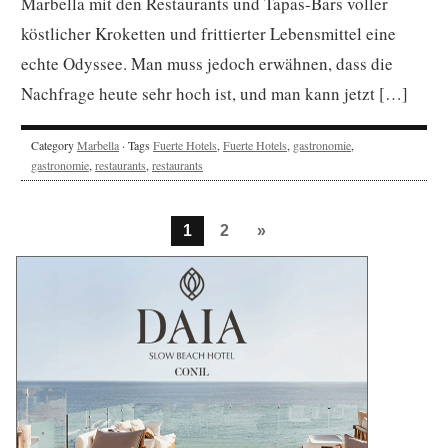
Marbella mit den Restaurants und Tapas-Bars voller
köstlicher Kroketten und frittierter Lebensmittel eine
echte Odyssee. Man muss jedoch erwähnen, dass die
Nachfrage heute sehr hoch ist, und man kann jetzt […]
Category
Marbella
· Tags
Fuerte Hotels
,
Fuerte Hotels
,
gastronomie
,
gastronomie
,
restaurants
,
restaurants
1
2
»