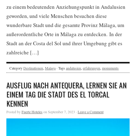
zu einem bedeutenden Anziehungspunkt in Andalusien
geworden, und viele Menschen besuchen diese
wunderbare Stadt und die gesamte Provinz Málaga, um
außerordentliche Orte in Málaga zu entdecken. In der
Stadt an der Costa del Sol und ihrer Umgebung gibt es
zahlreiche […]
Category
Destinationen
,
Malaga
· Tags
andalusien
,
erfahrungen
,
monuments
AUSFLUG NACH ANTEQUERA, LERNEN SIE AN
EINEM TAG DIE STADT DES EL TORCAL
KENNEN
Posted by
Fuerte Hoteles
on September 7, 2023 ·
Leave a Comment