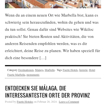
Wenn du an einem neuen Ort wie Marbella bist, kann es
schwierig sein herauszufinden, wohin du gehen und was
du tun sollst. Genau dafür sind Websites wie Wikiloc
praktisch! Sie bieten Routen und Aktivitäten, die von
anderen Reisenden empfohlen werden, was es dir
erleichtert, deine Reise zu planen. Wir haben speziell für
dich eine besondere […]
Category
Destinationen
,
Malaga
,
Marbella
· Tags
Fuerte Hotels
,
historie
,
Hotel
Fuerte Marbella
,
monuments
ENTDECKEN SIE MÁLAGA. DIE
INTERESSANTESTEN ORTE DER PROVINZ
Posted by
Fuerte Hoteles
on Februar 28, 2024 ·
Leave a Comment