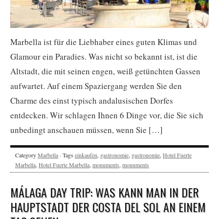
Marbella ist für die Liebhaber eines guten Klimas und
Glamour ein Paradies. Was nicht so bekannt ist, ist die
Altstadt, die mit seinen engen, weiß getünchten Gassen
aufwartet. Auf einem Spaziergang werden Sie den
Charme des einst typisch andalusischen Dorfes
entdecken. Wir schlagen Ihnen 6 Dinge vor, die Sie sich
unbedingt anschauen müssen, wenn Sie […]
Category
Marbella
· Tags
einkaufen
,
gastronomie
,
gastronomie
,
Hotel Fuerte
Marbella
,
Hotel Fuerte Marbella
,
monuments
,
monuments
MÁLAGA DAY TRIP: WAS KANN MAN IN DER
HAUPTSTADT DER COSTA DEL SOL AN EINEM