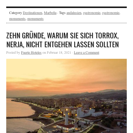
Category
Destinationen
,
Marbella
· Tags
andalusien
,
gastronomie
,
gastronomie
,
monuments
,
monuments
ZEHN GRÜNDE, WARUM SIE SICH TORROX,
NERJA, NICHT ENTGEHEN LASSEN SOLLTEN
Posted by
Fuerte Hoteles
on Februar 18, 2021 ·
Leave a Comment