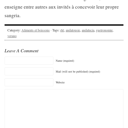
enseigne entre autres aux invités à concevoir leur propre
sangria.
Category:
Aliments et boissons
· Tags:
été
,
andalousie
,
andalucia
,
gastronomie
,
verano
Leave A Comment
Name (required)
Mail (will not be published) (required)
Website