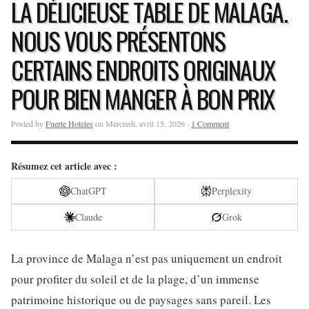
LA DÉLICIEUSE TABLE DE MALAGA.
NOUS VOUS PRÉSENTONS
CERTAINS ENDROITS ORIGINAUX
POUR BIEN MANGER À BON PRIX
Posted by
Fuerte Hoteles
on Mercredi, avril 15, 2026 ·
1 Comment
Résumez cet article avec :
ChatGPT
Perplexity
Claude
Grok
La province de Malaga n’est pas uniquement un endroit
pour profiter du soleil et de la plage, d’un immense
patrimoine historique ou de paysages sans pareil. Les