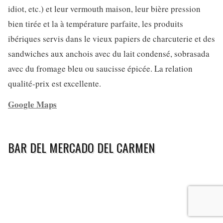
idiot, etc.) et leur vermouth maison, leur bière pression
bien tirée et la à température parfaite, les produits
ibériques servis dans le vieux papiers de charcuterie et des
sandwiches aux anchois avec du lait condensé, sobrasada
avec du fromage bleu ou saucisse épicée. La relation
qualité-prix est excellente.
Google Maps
BAR DEL MERCADO DEL CARMEN
Il s’agit très certainement de l’un des secrets les mieux
gardés de la ville. Loin de la mode de manger dans de
modernes (ou modifiées) bars et restaurants de marchés, ce