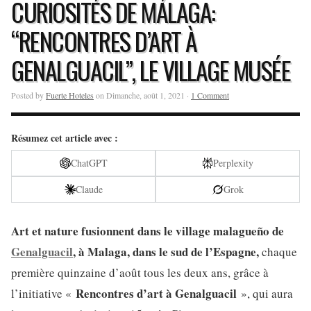
CURIOSITÉS DE MÁLAGA:
“RENCONTRES D’ART À
GENALGUACIL”, LE VILLAGE MUSÉE
Posted by
Fuerte Hoteles
on Dimanche, août 1, 2021 ·
1 Comment
Résumez cet article avec :
ChatGPT
Perplexity
Claude
Grok
Art et nature fusionnent dans le village malagueño de
Genalguacil
, à Malaga, dans le sud de l’Espagne,
chaque
première quinzaine d’août tous les deux ans, grâce à
Rencontres d’art à Genalguacil
l’initiative «
», qui aura