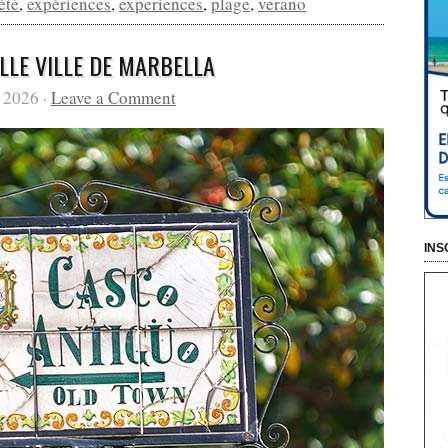
été
,
expériences
,
experiences
,
plage
,
verano
LLE VILLE DE MARBELLA
 2026 ·
Leave a Comment
INS